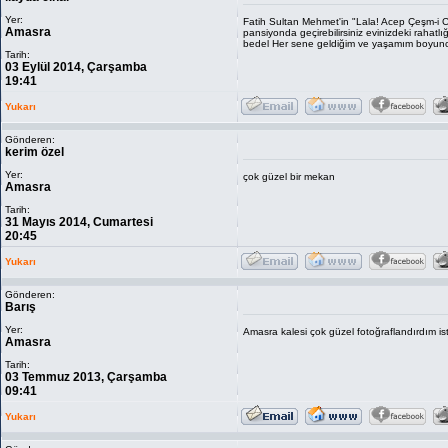
Yer:
Fatih Sultan Mehmet'in "Lala! Acep Çeşm-i C
Amasra
pansiyonda geçirebilirsiniz evinizdeki rahatlı
bedel Her sene geldiğim ve yaşamım boyun
Tarih:
03 Eylül 2014, Çarşamba
19:41
Yukarı
Gönderen:
kerim özel
Yer:
çok güzel bir mekan
Amasra
Tarih:
31 Mayıs 2014, Cumartesi
20:45
Yukarı
Gönderen:
Barış
Yer:
Amasra kalesi çok güzel fotoğraflandırdım is
Amasra
Tarih:
03 Temmuz 2013, Çarşamba
09:41
Yukarı