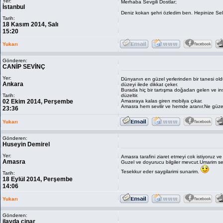
Yer:
Merhaba Sevgili Dostlar;
İstanbul
Deniz kokan şehri özledim ben. Hepinize Sel
Tarih:
18 Kasım 2014, Salı
15:20
Yukarı
Gönderen:
CANİP SEVİNÇ
Yer:
Dünyanın en güzel yerlerinden bir tanesi old
Ankara
düzeyi ilede dikkat çeker.
Burada hiç bir tartışma doğadan gelen ve ins
Tarih:
düzeltir.
02 Ekim 2014, Perşembe
Amasraya kalas giren mobilya çıkar.
Amasra hem sevilir ve hemde aranır.Ne güz
23:36
Yukarı
Gönderen:
Huseyin Demirel
Yer:
Amasra tarafini ziaret etmeyi cok istiyoruz ve 
Amasra
Guzel ve doyurucu bilgiler mevcut.Umarim seh
Tesekkur eder saygilarimi sunarim.
Tarih:
18 Eylül 2014, Perşembe
14:06
Yukarı
Gönderen:
ilayda cinar