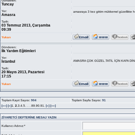
Gönderen:
Tuncay
Yer:
amasraya 3 kez gittim mükkemel güzellikte he
Amasra
Tarih:
03 Temmuz 2013, Çarşamba
09:39
Yukarı
Gönderen:
İlk Yardım Eğitimleri
Yer:
AMASRA ÇOK GÜZEL.TATİL İÇİN KAFA Dİ
İstanbul
Tarih:
20 Mayıs 2013, Pazartesi
17:15
Yukarı
Toplam Kayıt Sayısı:
904
Toplam Sayfa Sayısı:
91
[««]
[«]
1.
2.
3.4.5.
. . .
89.90.91.
[»]
[»»]
ZİYARETCİ DEFTERİNE MESAJ YAZIN
Kullanıcı Adınız:*