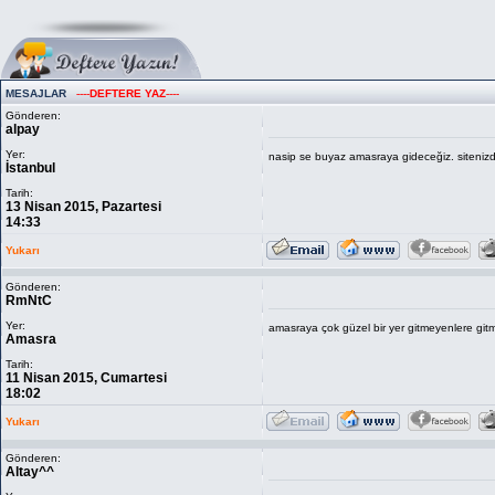
MESAJLAR
----
DEFTERE YAZ
----
Gönderen:
alpay
Yer:
nasip se buyaz amasraya gideceğiz. siteniz
İstanbul
Tarih:
13 Nisan 2015, Pazartesi
14:33
Yukarı
Gönderen:
RmNtC
Yer:
amasraya çok güzel bir yer gitmeyenlere gitm
Amasra
Tarih:
11 Nisan 2015, Cumartesi
18:02
Yukarı
Gönderen:
Altay^^