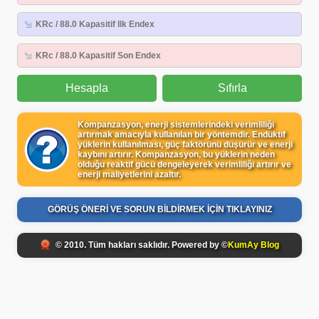
Hesapla
Sıfırla
Kompanzasyon, enerji sistemlerindeki verimliliği
artırmak amacıyla kullanılan bir yöntemdir. Endüktif
yüklerin kullanılması, güç faktörünü düşürür ve enerji
kaybını artırır. Kompanzasyon, bu yüklerin neden
olduğu reaktif gücü dengeleyerek verimliliği artırır ve
enerji maliyetlerini azaltır.
GÖRÜŞ ÖNERİ VE SORUN BİLDİRMEK İÇİN TIKLAYINIZ
© 2010. Tüm hakları saklıdır. Powered by ©
KumAy Blog