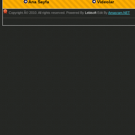
Ana Sayfa
Videolar
Copyright Â© 2010. All rights reserved. Powered By
Lebisoft
Edit By
Amasram.NET