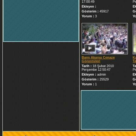
17:00:49
P
Ekleyen :
E
Gösterim :
45917
G
Yorum :
3
Y
Barış Akarsu Cenaze
K
Görüntüleri
T
Tarih :
18 Şubat 2010
Ta
Perşembe 12:50:47
P
Ekleyen :
admin
E
Gösterim :
25529
G
Yorum :
1
Y