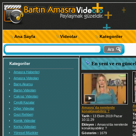
Ana Sayfa
Videolar
Kategoriler
En yeni ve en günce
Kategoriler
Amasra Haberleri
Amasra Videoları
Barış Akarsu
Bartın Videoları
Çakraz Videoları
Çeşitli Kazalar
A
Amasra`da nerelerde
Diğer Videolar
ya
konaklayabiliriz ?
Ta
Gezi Rehberi
Tarih :
13 Ekim 2019 Pazar
10
10:11:29
Komik Videolar
E
Ekleyen :
Amasra'da nerelerde
ha
Korku Videoları
konaklayabiliriz ?
uğ
Yöresel Müzikler
Gösterim :
1679
G