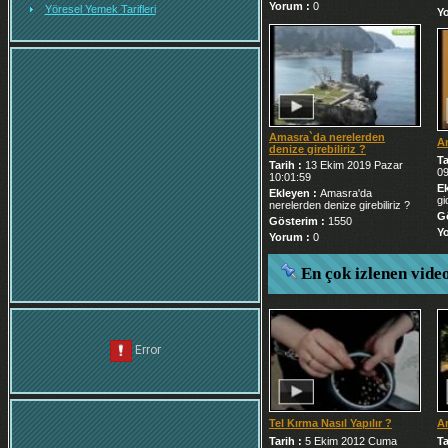
Yorum :
0
Yöresel Yemek Tarifleri
Y
Amasra`da nerelerden
Am
denize girebiliriz ?
Ta
Tarih :
13 Ekim 2019 Pazar
09
10:01:59
E
Ekleyen :
Amasra'da
gid
nerelerden denize girebiliriz ?
G
Gösterim :
1550
Y
Yorum :
0
En çok izlenen vide
Tel Kırma Nasıl Yapılır ?
A
Tarih :
5 Ekim 2012 Cuma
Ta