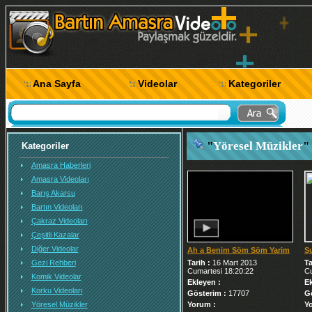
Ana Sayfa
Videolar
Kategoriler
"
Yöresel Müzikler
"
Kategoriler
Amasra Haberleri
Amasra Videoları
Barış Akarsu
Bartın Videoları
Çakraz Videoları
Çeşitli Kazalar
Diğer Videolar
Ah a Benim Söm Söm Yarim
Şu
Gezi Rehberi
Tarih :
16 Mart 2013
Ta
Cumartesi 18:20:22
Cu
Komik Videolar
Ekleyen :
Ek
Korku Videoları
Gösterim :
17707
G
Yöresel Müzikler
Yorum :
Y