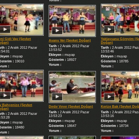
Yorum :
ni Gidi Vay (Şevket
Yaklaşsana Göreyim (Ş
Avans Ver (Şevket Doğan)
oğan)
Doğan)
Tarih :
2 Aralık 2012 Pazar
rih :
2 Aralık 2012 Pazar
Tarih :
2 Aralık 2012 Paz
13:53:52
:54:01
13:53:46
Ekleyen :
muyap
kleyen :
muyap
Ekleyen :
muyap
Gösterim :
18927
österim :
19010
Gösterim :
18785
Yorum :
orum :
Yorum :
y Bahçenize (Şevket
Dırdır Vırvır (Şevket Doğan)
Kerize Bak (Şevket Do
oğan)
Tarih :
2 Aralık 2012 Pazar
Tarih :
2 Aralık 2012 Paz
rih :
2 Aralık 2012 Pazar
13:53:23
13:53:16
:53:28
Ekleyen :
muyap
Ekleyen :
muyap
kleyen :
muyap
Gösterim :
18647
Gösterim :
18734
österim :
18480
Yorum :
Yorum :
orum :