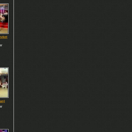
evket
ar
ğan)
ar