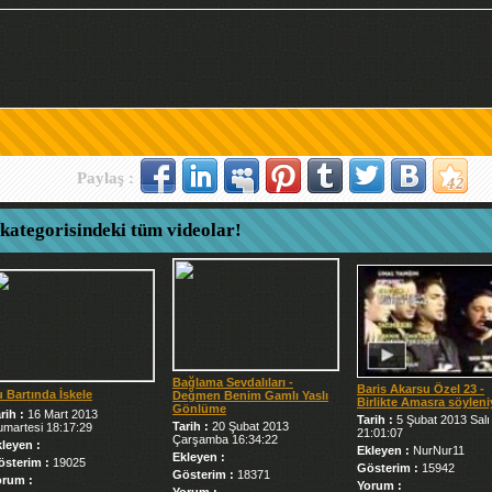
Paylaş :
 kategorisindeki tüm videolar!
Bağlama Sevdalıları -
Baris Akarsu Özel 23 -
 Bartında İskele
Değmen Benim Gamlı Yaslı
Birlikte Amasra söyleni
Gönlüme
rih :
16 Mart 2013
Tarih :
5 Şubat 2013 Salı
Tarih :
20 Şubat 2013
martesi 18:17:29
21:01:07
Çarşamba 16:34:22
leyen :
Ekleyen :
NurNur11
Ekleyen :
österim :
19025
Gösterim :
15942
Gösterim :
18371
orum :
Yorum :