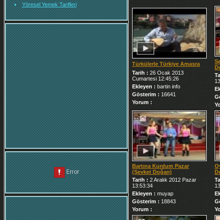
Yöresel Yemek Tarifleri
Se
Türkülerle Türkiye Amasra
D
Tarih :
26 Ocak 2013
Ta
Cumartesi 12:45:26
13
Ekleyen :
bartin info
E
Gösterim :
16641
G
Yorum :
Y
Bartına Kurdum Pazar
O
(Şevket Doğan)
D
Tarih :
2 Aralık 2012 Pazar
Ta
13:53:34
13
Ekleyen :
muyap
E
Gösterim :
18843
G
Yorum :
Y