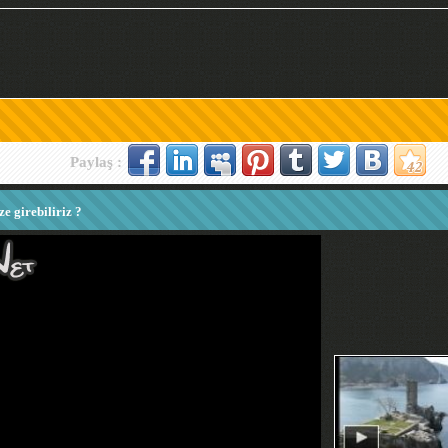
Paylaş :
e girebiliriz ?
ize girebiliriz ?