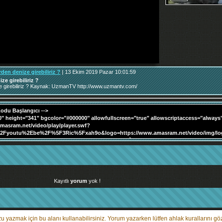
den denize girebiliriz ?
| 13 Ekim 2019 Pazar 10:01:59
e girebiliriz ?
e girebiliriz ? Kaynak: UzmanTV http://www.uzmantv.com/
Kayıtlı
yorum
yok !