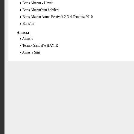
●
Baris Akarsu - Hayatı
●
Barış Akarsu'nun hobileri
●
Barış Akarsu Anma Festivali 2-3-4 Temmuz 2010
●
Barış'ım
Amasra
●
Amasra
●
Termik Santral´e HAYIR
●
Amasra Şiiri