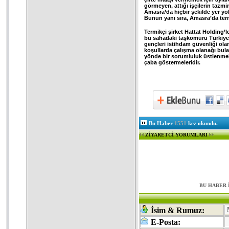
görmeyen, attığı işçilerin tazmi
Amasra’da hiçbir şekilde yer yok
Bunun yanı sıra, Amasra’da ter
Termikçi şirket Hattat Holding’
bu sahadaki taşkömürü Türkiye 
gençleri istihdam güvenliği olan
koşullarda çalışma olanağı bulab
yönde bir sorumluluk üstlenmel
çaba göstermeleridir.
Bu Haber
1551
kez okundu.
ZİYARETCİ YORUMLARI
BU HABER 
İsim & Rumuz:
E-Posta: