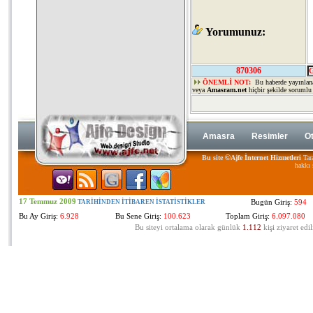
Yorumunuz:
870306
ÖNEMLİ NOT:
Bu haberde yayınlan
veya
Amasram.net
hiçbir şekilde sorumlu
Amasra
Resimler
Ot
©
Bu site
Ajfe İnternet Hizmetleri
Tara
hakkı 