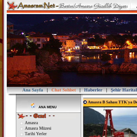
Ana Sayfa
|
Chat Sohbet
|
Haberler
|
Şehir Harital
Amasra B Sahası TTK`ya De
ANA MENU
Amasra
Amasra Müzesi
Tarihi Yerler