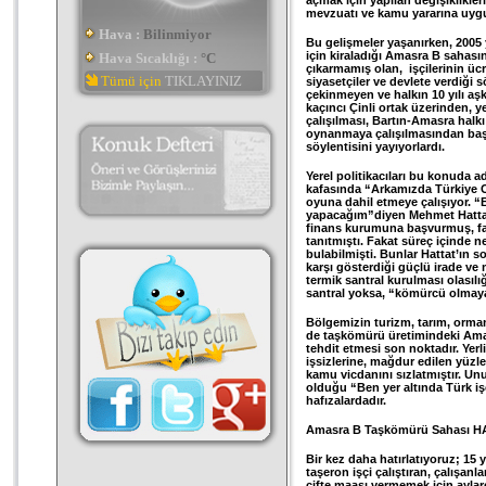
açmak için yapılan değişiklikleri
mevzuatı ve kamu yararına uygun
Hava :
Bilinmiyor
Bu gelişmeler yaşanırken, 200
için kiraladığı Amasra B sahas
Hava Sıcaklığı :
°C
çıkarmamış olan, işçilerinin ücr
Tümü için
TIKLAYINIZ
siyasetçiler ve devlete verdiği s
çekinmeyen ve halkın 10 yılı aşk
kaçıncı Çinli ortak üzerinden, 
çalışılması, Bartın-Amasra hal
oynanmaya çalışılmasından başka 
söylentisini yayıyorlardı.
Yerel politikacıları bu konuda a
kafasında “Arkamızda Türkiye Cu
oyuna dahil etmeye çalışıyor. 
yapacağım”diyen Mehmet Hattat
finans kurumuna başvurmuş, far
tanıtmıştı. Fakat süreç içinde n
bulabilmişti. Bunlar Hattat’ın s
karşı gösterdiği güçlü irade v
termik santral kurulması olasılığ
santral yoksa, “kömürcü olmayan
Bölgemizin turizm, tarım, orman 
de taşkömürü üretimindeki Amas
tehdit etmesi son noktadır. Yerli
işsizlerine, mağdur edilen yüzl
kamu vicdanını sızlatmıştır. U
olduğu “Ben yer altında Türk işç
hafızalardadır.
Amasra B Taşkömürü Sahası HAT
Bir kez daha hatırlatıyoruz; 15
taşeron işçi çalıştıran, çalışanl
çifte maaşı vermemek için aylarc