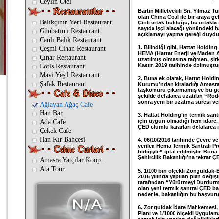
Ceylin Otel
Bartın Milletvekili Sn. Yılmaz T
olan China Coal ile bir araya ge
Balıkçının Yeri Restaurant
Çinli ortak bulduğu, bu ortakl
sayıda işçi alacağı yönündeki h
Günbatımı Restaurant
açıklamayı yapma gereği duydu
Canlı Balık Restaurant
1. Bilindiği gibi, Hattat Holdi
Çeşmi Cihan Restaurant
HEMA (Hattat Enerji ve Maden A.Ş
Çınar Restaurant
uzatılmış olmasına rağmen, şir
Kasım 2019 tarihinde dolmuştu
Lotis Restaurant
Mavi Yeşil Restaurant
2. Buna ek olarak, Hattat Hold
Şafak Restaurant
Kurumu’ndan kiraladığı Amasra 
taşkömürü çıkarmamış ve bu ge
şekilde defalarca uzatılan “Röd
sonra yeni bir uzatma süresi ver
Ağlayan Ağaç Cafe
Han Bar
3. Hattat Holding’in termik sant
için uygun olmadığı hem idare,
Ada Cafe
ÇED olumlu kararları defalarca ip
Çekek Cafe
Han Kır Bahçesi
4. 06/10/2016 tarihinde Çevre ve
verilen Hema Termik Santrali Pro
birliğiyle” iptal edilmiştir. Bun
Şehircilik Bakanlığı’na tekrar 
Amasra Yatçılar Koop.
Ata Tour
5. 1/100 bin ölçekli Zonguldak-
2016 yılında yapılan plan değişi
tarafından “Yürütmeyi Durdurma”
olan yeni termik santral ÇED b
nedenle, bakanlığın bu başvuru
6. Zonguldak İdare Mahkemesi, 
Planı ve 1/1000 ölçekli Uygulam