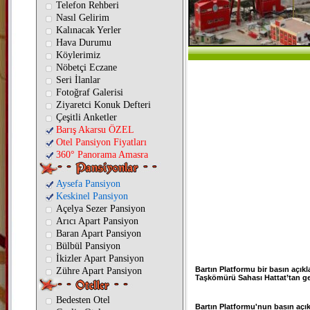
Telefon Rehberi
Nasıl Gelirim
Kalınacak Yerler
Hava Durumu
Köylerimiz
Nöbetçi Eczane
Seri İlanlar
Fotoğraf Galerisi
Ziyaretci Konuk Defteri
Çeşitli Anketler
Barış Akarsu ÖZEL
Otel Pansiyon Fiyatları
360° Panorama Amasra
Aysefa Pansiyon
Keskinel Pansiyon
Açelya Sezer Pansiyon
Arıcı Apart Pansiyon
Baran Apart Pansiyon
Bülbül Pansiyon
İkizler Apart Pansiyon
Bartın Platformu bir basın açık
Zühre Apart Pansiyon
Taşkömürü Sahası Hattat’tan geri
Bedesten Otel
Bartın Platformu'nun basın açı