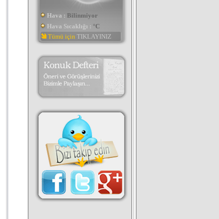
Hava :
Bilinmiyor
Hava Sıcaklığı :
°C
Tümü için
TIKLAYINIZ