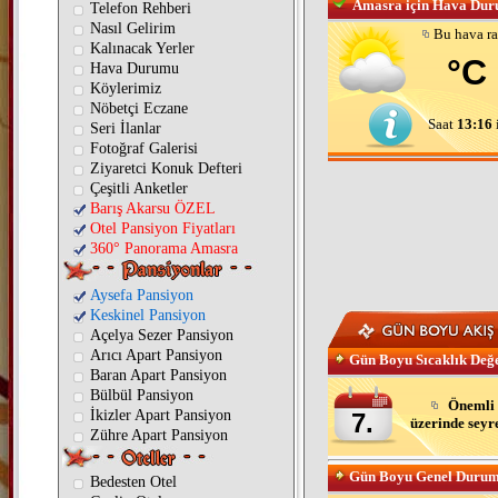
Amasra için Hava Du
Telefon Rehberi
Nasıl Gelirim
Bu hava r
Kalınacak Yerler
°C
Hava Durumu
Köylerimiz
Nöbetçi Eczane
Saat
13:16
i
Seri İlanlar
Fotoğraf Galerisi
Ziyaretci Konuk Defteri
Çeşitli Anketler
Barış Akarsu ÖZEL
Otel Pansiyon Fiyatları
360° Panorama Amasra
Aysefa Pansiyon
Keskinel Pansiyon
Açelya Sezer Pansiyon
Arıcı Apart Pansiyon
Gün Boyu Sıcaklık Değe
Baran Apart Pansiyon
Bülbül Pansiyon
Önemli 
İkizler Apart Pansiyon
7.
üzerinde seyr
Zühre Apart Pansiyon
Gün Boyu Genel Duru
Bedesten Otel