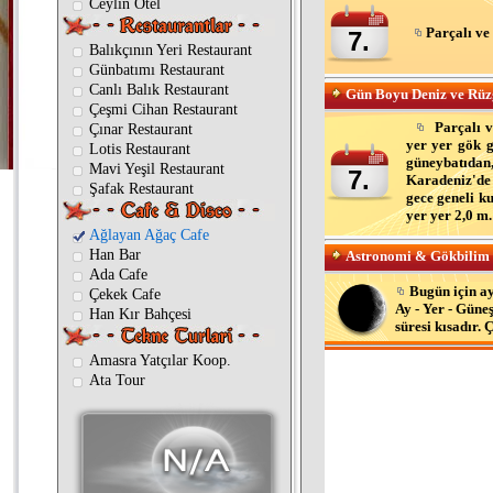
Ceylin Otel
Parçalı ve 
7.
Balıkçının Yeri Restaurant
Günbatımı Restaurant
Canlı Balık Restaurant
Gün Boyu Deniz ve Rü
Çeşmi Cihan Restaurant
Parçalı v
Çınar Restaurant
yer yer gök g
Lotis Restaurant
güneybatıdan,
Mavi Yeşil Restaurant
7.
Karadeniz'de 
Şafak Restaurant
gece geneli ku
yer yer 2,0 m.
Ağlayan Ağaç Cafe
Han Bar
Astronomi & Gökbilim B
Ada Cafe
Bugün için a
Çekek Cafe
Ay - Yer - Güne
Han Kır Bahçesi
süresi kısadır.
Amasra Yatçılar Koop.
Ata Tour