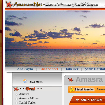
Ana Sayfa
|
Chat Sohbet
|
Haberler
|
Şehir Harital
Amasra
ANA MENU
Amasra
Amasra
Amasra Müzesi
Tarihi Yerler