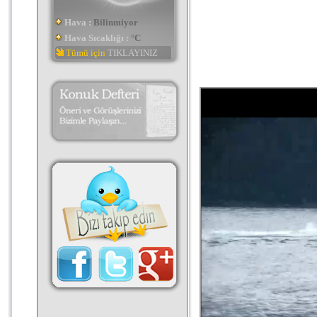
Hava :
Bilinmiyor
Hava Sıcaklığı :
°C
Tümü için
TIKLAYINIZ