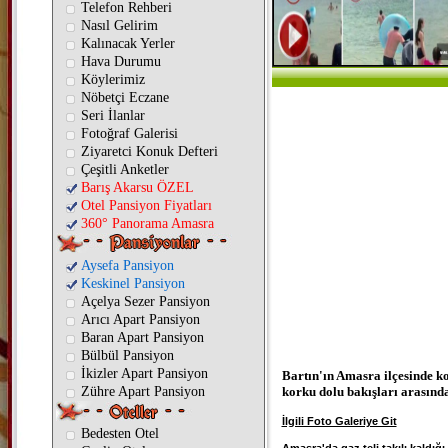
Telefon Rehberi
Nasıl Gelirim
Kalınacak Yerler
Hava Durumu
Köylerimiz
Nöbetçi Eczane
Seri İlanlar
Fotoğraf Galerisi
Ziyaretci Konuk Defteri
Çeşitli Anketler
Barış Akarsu ÖZEL
Otel Pansiyon Fiyatları
360° Panorama Amasra
Aysefa Pansiyon
Keskinel Pansiyon
Açelya Sezer Pansiyon
Arıcı Apart Pansiyon
Baran Apart Pansiyon
Bülbül Pansiyon
İkizler Apart Pansiyon
Bartın'ın
Amasra
ilçesinde k
Zühre Apart Pansiyon
korku dolu bakışları arasınd
İlgili Foto Galeriye Git
Bedesten Otel