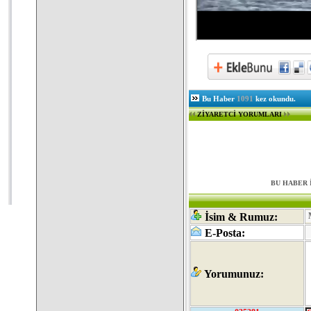
Bu Haber
1091
kez okundu.
ZİYARETCİ YORUMLARI
BU HABER 
İsim & Rumuz:
E-Posta:
Yorumunuz: