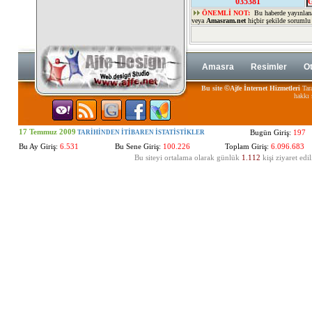
035381
ÖNEMLİ NOT:
Bu haberde yayınlan
veya
Amasram.net
hiçbir şekilde sorumlu
Amasra
Resimler
Ot
©
Bu site
Ajfe İnternet Hizmetleri
Tara
hakkı 