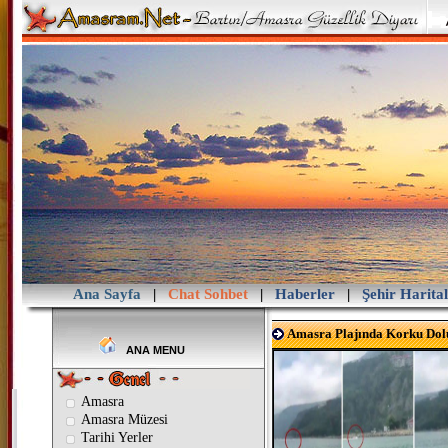
Ana Sayfa
|
Chat Sohbet
|
Haberler
|
Şehir Harital
Amasra Plajında Korku Dol
ANA MENU
Amasra
Amasra Müzesi
Tarihi Yerler