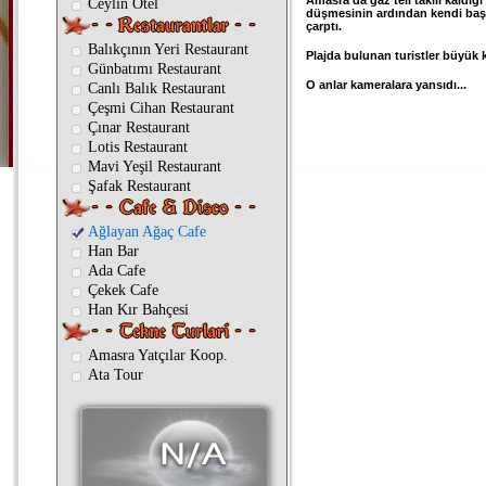
Amasra'da gaz teli takılı kaldığı
Ceylin Otel
düşmesinin ardından kendi başı
çarptı.
Balıkçının Yeri Restaurant
Plajda bulunan turistler büyük 
Günbatımı Restaurant
O anlar kameralara yansıdı...
Canlı Balık Restaurant
Çeşmi Cihan Restaurant
Çınar Restaurant
Lotis Restaurant
Mavi Yeşil Restaurant
Şafak Restaurant
Ağlayan Ağaç Cafe
Han Bar
Ada Cafe
Çekek Cafe
Han Kır Bahçesi
Amasra Yatçılar Koop.
Ata Tour