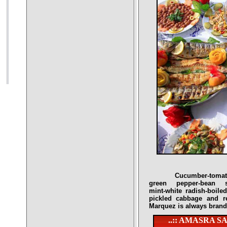
Cucumber
-tomat
green pepper-bean salad
mint-white radish-boile
pickled cabbage and re
Marquez is always brande
..:: AMASRA 