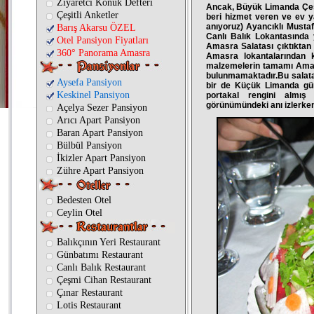
Ziyaretci Konuk Defteri
Ancak, Büyük Limanda Çeşm
Çeşitli Anketler
beri hizmet veren ve ev ya
anıyoruz) Ayancıklı Mustafa
Barış Akarsu ÖZEL
Canlı Balık Lokantasında 
Otel Pansiyon Fiyatları
Amasra Salatası çıktıktan s
360° Panorama Amasra
Amasra lokantalarından k
malzemelerin tamamı Amasr
bulunmamaktadır.Bu salata 
Aysefa Pansiyon
bir de Küçük Limanda gün
Keskinel Pansiyon
portakal rengini almış 
görünümündeki anı izlerken
Açelya Sezer Pansiyon
Arıcı Apart Pansiyon
Baran Apart Pansiyon
Bülbül Pansiyon
İkizler Apart Pansiyon
Zühre Apart Pansiyon
Bedesten Otel
Ceylin Otel
Balıkçının Yeri Restaurant
Günbatımı Restaurant
Canlı Balık Restaurant
Çeşmi Cihan Restaurant
Çınar Restaurant
Lotis Restaurant