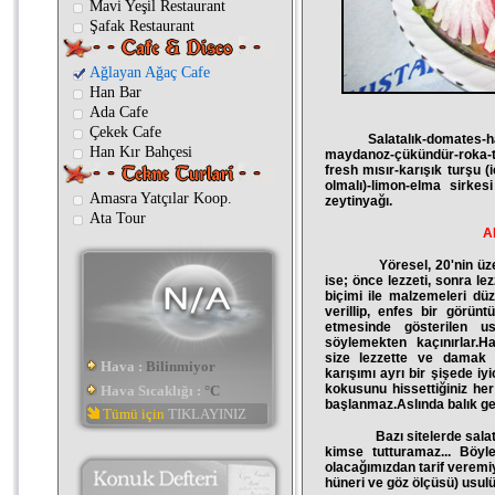
Mavi Yeşil Restaurant
Şafak Restaurant
Ağlayan Ağaç Cafe
Han Bar
Ada Cafe
Çekek Cafe
Salatalık-domates-havuç-
Han Kır Bahçesi
maydanoz-çükündür-roka-t
fresh mısır-karışık turşu
olmalı)-limon-elma sirke
Amasra Yatçılar Koop.
zeytinyağı.
Ata Tour
A
Yöresel, 20'nin üzerind
ise; önce lezzeti, sonra le
biçimi ile malzemeleri dü
verillip, enfes bir görün
etmesinde gösterilen ust
söylemekten kaçınırlar.Ha
size lezzette ve damak 
Hava :
Bilinmiyor
karışımı ayrı bir şişede iy
kokusunu hissettiğiniz h
Hava Sıcaklığı :
°C
başlanmaz.Aslında balık ge
Tümü için
TIKLAYINIZ
Bazı sitelerde salatanın 
kimse tutturamaz... Böyl
olacağımızdan tarif veremiy
hüneri ve göz ölçüsü) usulü