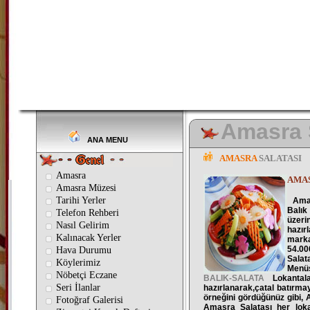
Amasra Sa
ANA MENU
AMASRA
SALATASI
Amasra
AMAS
Amasra Müzesi
Tarihi Yerler
Amasr
Balık
Telefon Rehberi
üzeri
Nasıl Gelirim
hazır
Kalınacak Yerler
mark
54.00
Hava Durumu
Salat
Köylerimiz
Menüs
Nöbetçi Eczane
BALIK-SALATA
Lokantala
Seri İlanlar
hazırlanarak,çatal batırma
örneğini gördüğünüz gibi,
Fotoğraf Galerisi
Amasra Salatası her loka