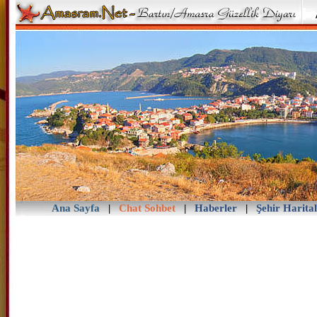
Ana Sayfa
|
Chat Sohbet
|
Haberler
|
Şehir Harital