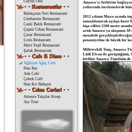
Ceylin Otel
Amasra'yı birbirine bağlayaca
yollarında incelemelerde bul
Balıkçının Yeri Restaurant
2012 yılının Mayıs ayında inş
Günbatımı Restaurant
tamamlanarak açılışa hazır ha
Canlı Balık Restaurant
inşa edilen 1100 metre uzunluğ
Çeşmi Cihan Restaurant
artık Amasra'ya ulaşımın 30 d
Çınar Restaurant
mesafede gerçekleştirileceğin
Lotis Restaurant
potansiyeline de büyük bir ka
Mavi Yeşil Restaurant
Milletvekili Tunç, Amasra Tün
Şafak Restaurant
Lütfi Elvan ile görüştüğünü, 
birlikte Amasra Tünelinin de aç
Ağlayan Ağaç Cafe
Han Bar
Ada Cafe
Çekek Cafe
Han Kır Bahçesi
Amasra Yatçılar Koop.
Ata Tour