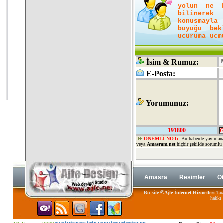
yolun ne k
bilinerek
konusmayla
büyüğü bek
ucuruma ucm
İsim & Rumuz:
E-Posta:
Yorumunuz:
191800
ÖNEMLİ NOT:
Bu haberde yayınlan
veya
Amasram.net
hiçbir şekilde sorumlu
Amasra
Resimler
Ot
©
Bu site
Ajfe İnternet Hizmetleri
Tara
hakkı 