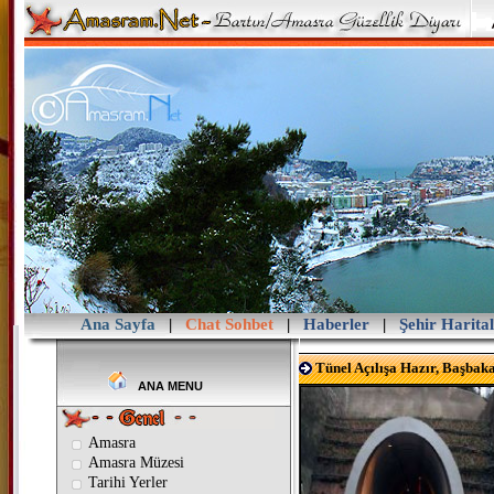
Ana Sayfa
|
Chat Sohbet
|
Haberler
|
Şehir Harital
Tünel Açılışa Hazır, Başbak
ANA MENU
Amasra
Amasra Müzesi
Tarihi Yerler