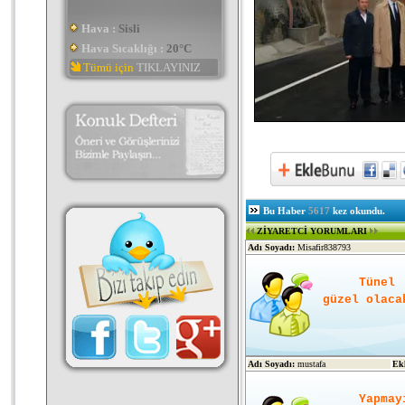
Hava :
Sisli
Hava Sıcaklığı :
20°C
Tümü için
TIKLAYINIZ
Bu Haber
5617
kez okundu.
ZİYARETCİ YORUMLARI
Adı Soyadı:
Misafir838793
Tünel 
güzel olaca
Adı Soyadı:
mustafa
Ek
Yapmay